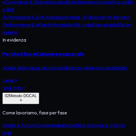
eCommerce & Operations
Vendita integrata con logistica, ordini
e dati
Automazione & AI
Automazione reale, AI dove serve davvero
Performance & Infrastruttura
Velocità, stabilità e scalabilità dei
sistemi
In evidenza
Perché il tuo eCommerce non scala
Analisi delle cause più comuni di blocco nella crescita digitale.
Leggi
Vedi tutto
0
2
Metodo DGCAL
Come lavoriamo, fase per fase
Analisi e Ascolto
Comprendiamo sistemi, processi e criticità
reali