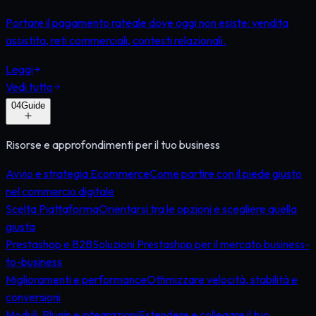
Portare il pagamento rateale dove oggi non esiste: vendita
assistita, reti commerciali, contesti relazionali.
Leggi
Vedi tutto
0
4
Guide
Risorse e approfondimenti per il tuo business
Avvio e strategia Ecommerce
Come partire con il piede giusto
nel commercio digitale
Scelta Piattaforma
Orientarsi tra le opzioni e scegliere quella
giusta
Prestashop e B2B
Soluzioni Prestashop per il mercato business-
to-business
Miglioramenti e performance
Ottimizzare velocità, stabilità e
conversioni
Moduli, Plugin e integrazioni
Estendere e collegare il tuo