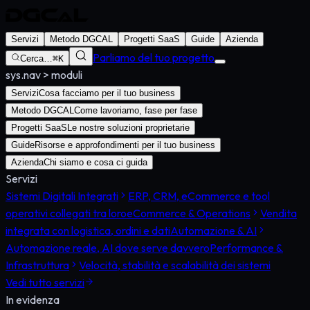
Servizi
Metodo DGCAL
Progetti SaaS
Guide
Azienda
Parliamo del tuo progetto
Cerca…
⌘K
sys.nav
>
moduli
Servizi
Cosa facciamo per il tuo business
Metodo DGCAL
Come lavoriamo, fase per fase
Progetti SaaS
Le nostre soluzioni proprietarie
Guide
Risorse e approfondimenti per il tuo business
Azienda
Chi siamo e cosa ci guida
Servizi
Sistemi Digitali Integrati
ERP, CRM, eCommerce e tool
operativi collegati tra loro
eCommerce & Operations
Vendita
integrata con logistica, ordini e dati
Automazione & AI
Automazione reale, AI dove serve davvero
Performance &
Infrastruttura
Velocità, stabilità e scalabilità dei sistemi
Vedi tutto
servizi
In evidenza