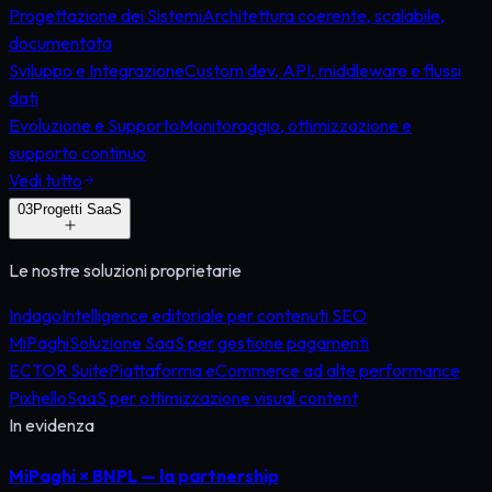
Progettazione dei Sistemi
Architettura coerente, scalabile,
documentata
Sviluppo e Integrazione
Custom dev, API, middleware e flussi
dati
Evoluzione e Supporto
Monitoraggio, ottimizzazione e
supporto continuo
Vedi tutto
0
3
Progetti SaaS
Le nostre soluzioni proprietarie
Indago
Intelligence editoriale per contenuti SEO
MiPaghi
Soluzione SaaS per gestione pagamenti
ECTOR Suite
Piattaforma eCommerce ad alte performance
Pixhello
SaaS per ottimizzazione visual content
In evidenza
MiPaghi × BNPL — la partnership