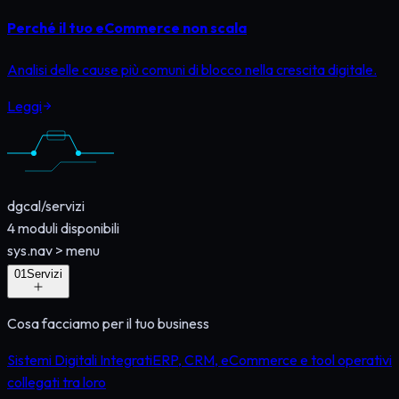
Perché il tuo eCommerce non scala
Analisi delle cause più comuni di blocco nella crescita digitale.
Leggi
dgcal
/
servizi
4
moduli disponibili
sys.nav
>
menu
0
1
Servizi
Cosa facciamo per il tuo business
Sistemi Digitali Integrati
ERP, CRM, eCommerce e tool operativi
collegati tra loro