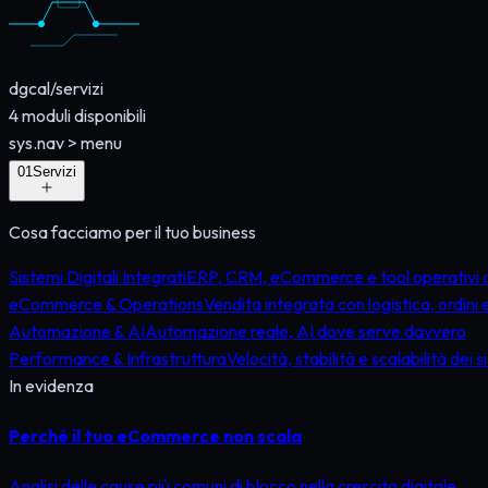
dgcal
/
servizi
4
moduli disponibili
sys.nav
>
menu
0
1
Servizi
Cosa facciamo per il tuo business
Sistemi Digitali Integrati
ERP, CRM, eCommerce e tool operativi co
eCommerce & Operations
Vendita integrata con logistica, ordini 
Automazione & AI
Automazione reale, AI dove serve davvero
Performance & Infrastruttura
Velocità, stabilità e scalabilità dei 
In evidenza
Perché il tuo eCommerce non scala
Analisi delle cause più comuni di blocco nella crescita digitale.