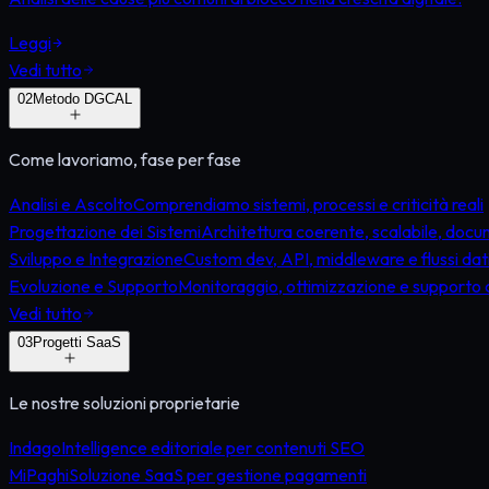
Leggi
Vedi tutto
0
2
Metodo DGCAL
Come lavoriamo, fase per fase
Analisi e Ascolto
Comprendiamo sistemi, processi e criticità reali
Progettazione dei Sistemi
Architettura coerente, scalabile, doc
Sviluppo e Integrazione
Custom dev, API, middleware e flussi dat
Evoluzione e Supporto
Monitoraggio, ottimizzazione e supporto 
Vedi tutto
0
3
Progetti SaaS
Le nostre soluzioni proprietarie
Indago
Intelligence editoriale per contenuti SEO
MiPaghi
Soluzione SaaS per gestione pagamenti