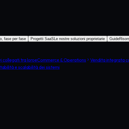
, fase per fase
Progetti SaaS
Le nostre soluzioni proprietarie
Guide
Risor
collegati tra loro
eCommerce & Operations
Vendita integrata con
tabilità e scalabilità dei sistemi