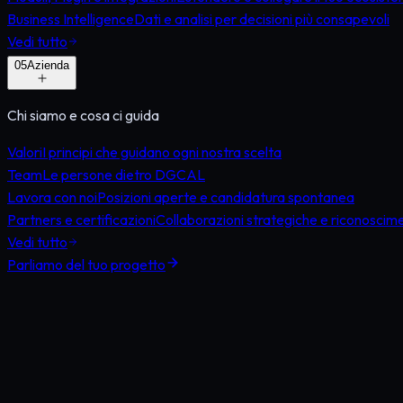
Business Intelligence
Dati e analisi per decisioni più consapevoli
Vedi tutto
0
5
Azienda
Chi siamo e cosa ci guida
Valori
I principi che guidano ogni nostra scelta
Team
Le persone dietro DGCAL
Lavora con noi
Posizioni aperte e candidatura spontanea
Partners e certificazioni
Collaborazioni strategiche e riconoscime
Vedi tutto
Parliamo del tuo progetto