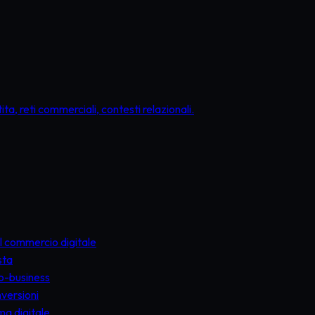
ta, reti commerciali, contesti relazionali.
el commercio digitale
sta
to-business
nversioni
ma digitale