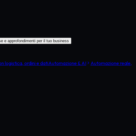
se e approfondimenti per il tuo business
 logistica, ordini e dati
Automazione & AI
Automazione reale,