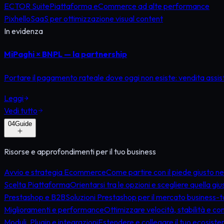
ECTOR Suite
Piattaforma eCommerce ad alte performance
Pixhello
SaaS per ottimizzazione visual content
In evidenza
MiPaghi × BNPL — la partnership
Portare il pagamento rateale dove oggi non esiste: vendita assisti
Leggi
Vedi tutto
0
4
Guide
Risorse e approfondimenti per il tuo business
Avvio e strategia Ecommerce
Come partire con il piede giusto n
Scelta Piattaforma
Orientarsi tra le opzioni e scegliere quella giu
Prestashop e B2B
Soluzioni Prestashop per il mercato business-
Miglioramenti e performance
Ottimizzare velocità, stabilità e co
Moduli, Plugin e integrazioni
Estendere e collegare il tuo ecosiste