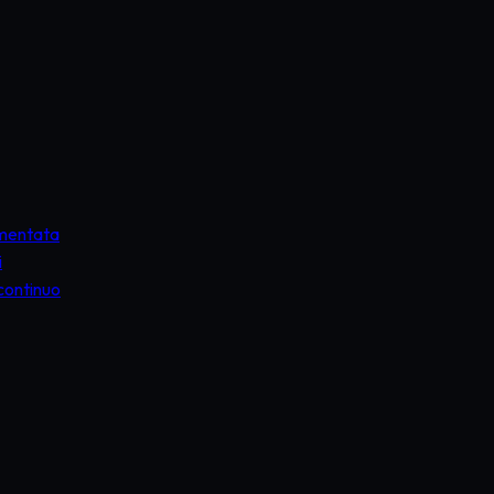
umentata
i
continuo