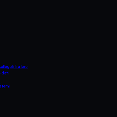
llegati tra loro
e dati
sistemi