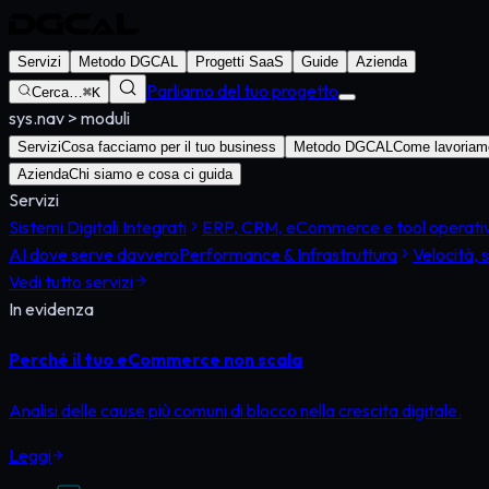
Servizi
Metodo DGCAL
Progetti SaaS
Guide
Azienda
Parliamo del tuo progetto
Cerca…
⌘K
sys.nav
>
moduli
Servizi
Cosa facciamo per il tuo business
Metodo DGCAL
Come lavoriamo
Azienda
Chi siamo e cosa ci guida
Servizi
Sistemi Digitali Integrati
ERP, CRM, eCommerce e tool operativi 
AI dove serve davvero
Performance & Infrastruttura
Velocità, s
Vedi tutto
servizi
In evidenza
Perché il tuo eCommerce non scala
Analisi delle cause più comuni di blocco nella crescita digitale.
Leggi