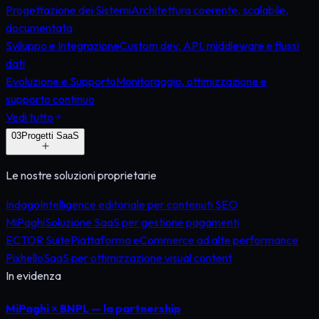
Progettazione dei Sistemi
Architettura coerente, scalabile,
documentata
Sviluppo e Integrazione
Custom dev, API, middleware e flussi
dati
Evoluzione e Supporto
Monitoraggio, ottimizzazione e
supporto continuo
Vedi tutto
0
3
Progetti SaaS
Le nostre soluzioni proprietarie
Indago
Intelligence editoriale per contenuti SEO
MiPaghi
Soluzione SaaS per gestione pagamenti
ECTOR Suite
Piattaforma eCommerce ad alte performance
Pixhello
SaaS per ottimizzazione visual content
In evidenza
MiPaghi × BNPL — la partnership