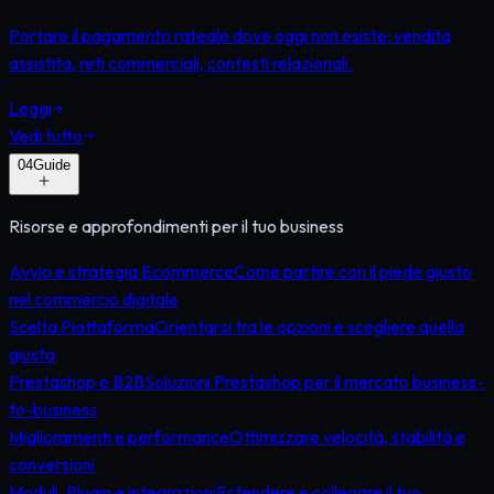
Portare il pagamento rateale dove oggi non esiste: vendita
assistita, reti commerciali, contesti relazionali.
Leggi
Vedi tutto
0
4
Guide
Risorse e approfondimenti per il tuo business
Avvio e strategia Ecommerce
Come partire con il piede giusto
nel commercio digitale
Scelta Piattaforma
Orientarsi tra le opzioni e scegliere quella
giusta
Prestashop e B2B
Soluzioni Prestashop per il mercato business-
to-business
Miglioramenti e performance
Ottimizzare velocità, stabilità e
conversioni
Moduli, Plugin e integrazioni
Estendere e collegare il tuo