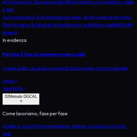
eCommerce & Operations
Vendita integrata con logistica, ordini
e dati
Automazione & AI
Automazione reale, AI dove serve davvero
Performance & Infrastruttura
Velocità, stabilità e scalabilità dei
sistemi
In evidenza
Perché il tuo eCommerce non scala
Analisi delle cause più comuni di blocco nella crescita digitale.
Leggi
Vedi tutto
0
2
Metodo DGCAL
Come lavoriamo, fase per fase
Analisi e Ascolto
Comprendiamo sistemi, processi e criticità
reali