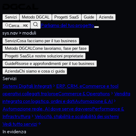
Servizi
Metodo DGCAL
Progetti SaaS
Guide
Azienda
Parliamo del tuo progetto
Cerca…
⌘K
sys.nav
>
moduli
Servizi
Cosa facciamo per il tuo business
Metodo DGCAL
Come lavoriamo, fase per fase
Progetti SaaS
Le nostre soluzioni proprietarie
Guide
Risorse e approfondimenti per il tuo business
Azienda
Chi siamo e cosa ci guida
Servizi
Sistemi Digitali Integrati
ERP, CRM, eCommerce e tool
operativi collegati tra loro
eCommerce & Operations
Vendita
integrata con logistica, ordini e dati
Automazione & AI
Automazione reale, AI dove serve davvero
Performance &
Infrastruttura
Velocità, stabilità e scalabilità dei sistemi
Vedi tutto
servizi
In evidenza