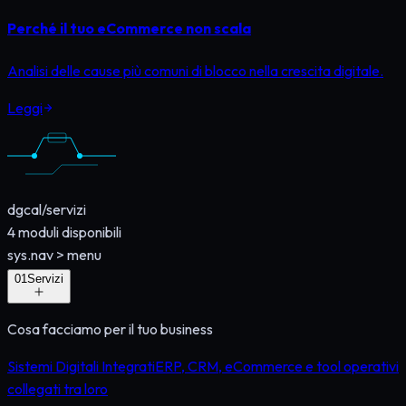
Perché il tuo eCommerce non scala
Analisi delle cause più comuni di blocco nella crescita digitale.
Leggi
dgcal
/
servizi
4
moduli disponibili
sys.nav
>
menu
0
1
Servizi
Cosa facciamo per il tuo business
Sistemi Digitali Integrati
ERP, CRM, eCommerce e tool operativi
collegati tra loro