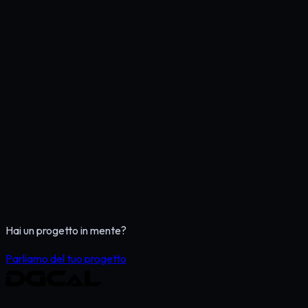
Che impatto ha la BI sulle vendite?
Quanto tempo serve per vedere i primi risultati?
in uno strumento di crescita reale?
Parla con noi del tuo progetto
Vedi i servizi eCommerce
Hai un progetto in mente?
Parliamo del tuo progetto