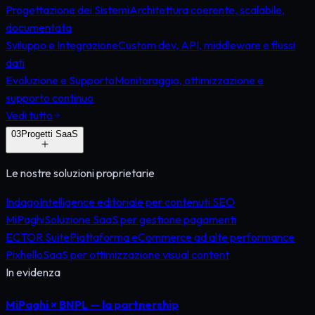
Progettazione dei Sistemi
Architettura coerente, scalabile,
documentata
Sviluppo e Integrazione
Custom dev, API, middleware e flussi
dati
Evoluzione e Supporto
Monitoraggio, ottimizzazione e
supporto continuo
Vedi tutto
0
3
Progetti SaaS
Le nostre soluzioni proprietarie
Indago
Intelligence editoriale per contenuti SEO
MiPaghi
Soluzione SaaS per gestione pagamenti
ECTOR Suite
Piattaforma eCommerce ad alte performance
Pixhello
SaaS per ottimizzazione visual content
In evidenza
MiPaghi × BNPL — la partnership