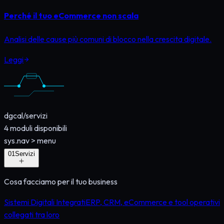
Perché il tuo eCommerce non scala
Analisi delle cause più comuni di blocco nella crescita digitale.
Leggi
dgcal
/
servizi
4
moduli disponibili
sys.nav
>
menu
0
1
Servizi
Cosa facciamo per il tuo business
Sistemi Digitali Integrati
ERP, CRM, eCommerce e tool operativi
collegati tra loro