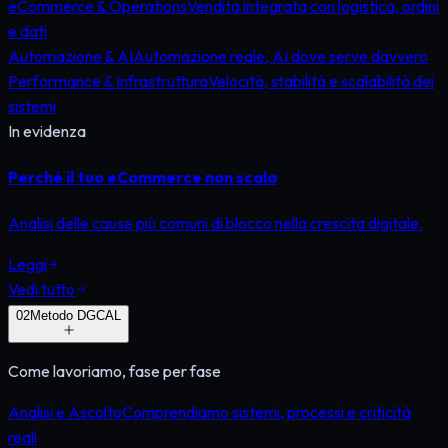
eCommerce & Operations
Vendita integrata con logistica, ordini
e dati
Automazione & AI
Automazione reale, AI dove serve davvero
Performance & Infrastruttura
Velocità, stabilità e scalabilità dei
sistemi
In evidenza
Perché il tuo eCommerce non scala
Analisi delle cause più comuni di blocco nella crescita digitale.
Leggi
Vedi tutto
0
2
Metodo DGCAL
Come lavoriamo, fase per fase
Analisi e Ascolto
Comprendiamo sistemi, processi e criticità
reali