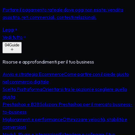
Portare il pagamento rateale dove oggi non esiste: vendita
assistita, reti commerciali, contesti relazionali.
Leggi
Vedi tutto
0
4
Guide
Risorse e approfondimenti per il tuo business
Avvio e strategia Ecommerce
Come partire con il piede giusto
nel commercio digitale
Scelta Piattaforma
Orientarsi tra le opzioni e scegliere quella
giusta
Prestashop e B2B
Soluzioni Prestashop per il mercato business-
to-business
Miglioramenti e performance
Ottimizzare velocità, stabilità e
conversioni
Moduli, Plugin e integrazioni
Estendere e collegare il tuo