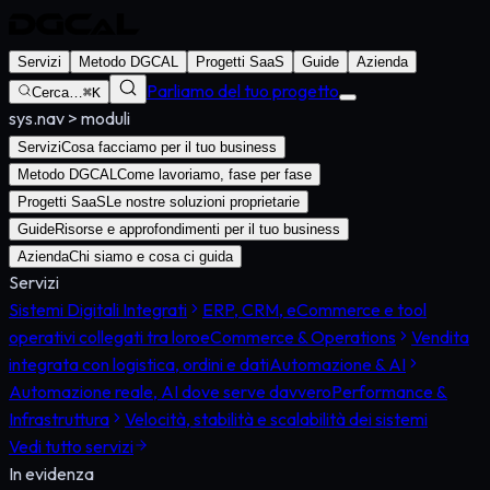
Servizi
Metodo DGCAL
Progetti SaaS
Guide
Azienda
Parliamo del tuo progetto
Cerca…
⌘K
sys.nav
>
moduli
Servizi
Cosa facciamo per il tuo business
Metodo DGCAL
Come lavoriamo, fase per fase
Progetti SaaS
Le nostre soluzioni proprietarie
Guide
Risorse e approfondimenti per il tuo business
Azienda
Chi siamo e cosa ci guida
Servizi
Sistemi Digitali Integrati
ERP, CRM, eCommerce e tool
operativi collegati tra loro
eCommerce & Operations
Vendita
integrata con logistica, ordini e dati
Automazione & AI
Automazione reale, AI dove serve davvero
Performance &
Infrastruttura
Velocità, stabilità e scalabilità dei sistemi
Vedi tutto
servizi
In evidenza